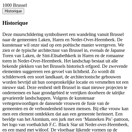
1000 Brussel
Historique
Historique
Deze muurschildering symboliseert een wandeling vanuit Brussel
naar de gemeenten Laken, Haren en Neder-Over-Heembeek. De
kunstenaar wil onze stad op een poëtische manier weergeven. We
zien er de typische architectuur van Brussel in, evenals de Japanse
Toren van Laken, de Sint-Elisabethkerk in Haren en de romaanse
toren in Neder-Over-Heembeek. Het landschap bestaat uit alle
bekende plekken van het Brussels historisch erfgoed. De zwevende
elementen suggereren een gevoel van lichtheid. Zo wordt dit
schilderwerk een soort landkaart, de architectonische gebouwen
worden bevrijd uit hun oorspronkelijke locatie en versmelten tot een
nieuwe stad. Deze eenheid stelt Brussel in staat nieuwe projecten te
ondernemen en haar grondgebied te verrijken doorheen de talrijke
gevarieerde landschappen. Volgens de kunstenaar
vertegenwoordigen de dansende vrouwen de fusie van de
gemeenten en de verbondenheid tussen mensen. Bij elke vrouw kan
men een element ontdekken dat aan een gemeente herinnert. Een
beeldje van het Atomium, een jurk met een ‘Manneken Pis’-patroon,
het logo van voetbalclub F.C. Black Star uit Neder-over-Heembeek,
en een mand met witloof. De vloeibaar lijkende vormen op de